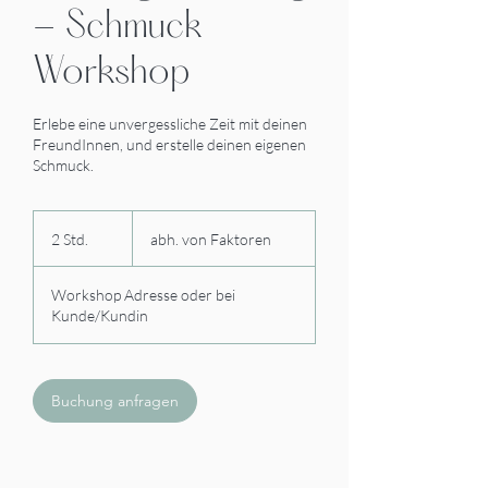
- Schmuck
Workshop
Erlebe eine unvergessliche Zeit mit deinen
FreundInnen, und erstelle deinen eigenen
Schmuck.
abh.
von
2 Std.
2
abh. von Faktoren
Faktoren
S
t
Workshop Adresse oder bei
d
Kunde/Kundin
.
Buchung anfragen