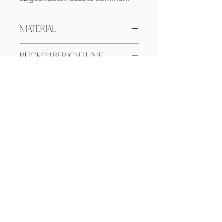
MATERIAL
Der Ring besteht aus 925 Silber.
RÜCKGABERICHTLINIE
14-tägiges Rückgaberecht ab Erhalt
der Ware.
ENTDECKE
DEINE KREATIVE
KRAFT
CARIBU
AGB
Impressum