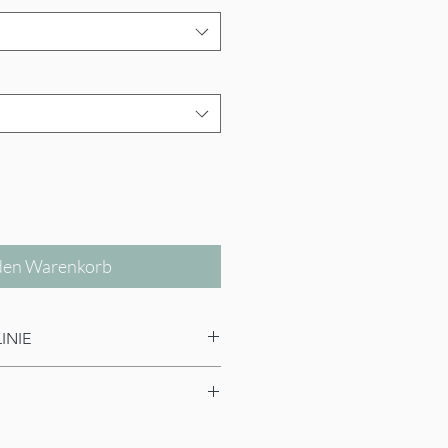
 den Warenkorb
INIE
echt ab Erhalt der Ware.
925 Silber.