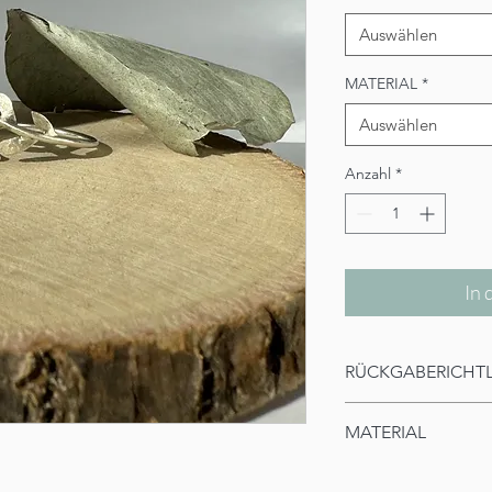
Auswählen
MATERIAL
*
Auswählen
Anzahl
*
In
RÜCKGABERICHTL
14-tägiges Rückgaber
MATERIAL
Der Ring besteht aus 