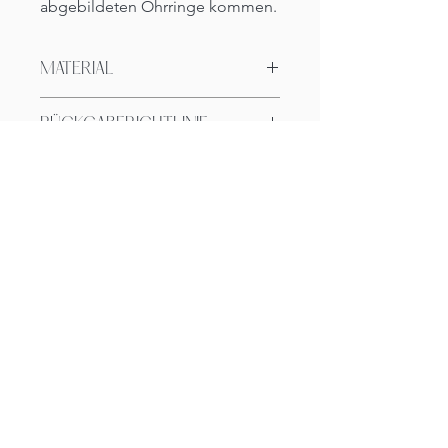
abgebildeten Ohrringe kommen.
MATERIAL
Die Ohrringe bestehen aus 925 Silber.
RÜCKGABERICHTLINIE
14-tägiges Rückgaberecht ab Erhalt
der Ware.
ENTDECKE
DEINE KREATIVE
KRAFT
CARIBU
AGB